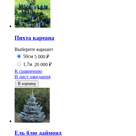
Пихта кареана
Выберите вариант
50см
5 000
₽
1,7м
20 000
₽
К сравнению
В лист ожидания
В корзину
Ель блю даймонд