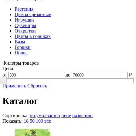
Растения
Цветы срезанные
Игрушки
Сувениры
Открытки
Цветы в горшках
Вазы
Горшки
Почва
Фильтры товаров
Цена
от
до
₽
Применить
Сбросить
Каталог
Сортировка:
по умолчанию
цене
названию
Показать:
18
50
100
все